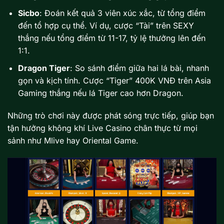
Sicbo
: Đoán kết quả 3 viên xúc xắc, từ tổng điểm
đến tổ hợp cụ thể. Ví dụ, cược “Tài” trên SEXY
thắng nếu tổng điểm từ 11-17, tỷ lệ thưởng lên đến
1:1.
Dragon Tiger
: So sánh điểm giữa hai lá bài, nhanh
gọn và kịch tính. Cược “Tiger” 400K VNĐ trên Asia
Gaming thắng nếu lá Tiger cao hơn Dragon.
Những trò chơi này được phát sóng trực tiếp, giúp bạn
tận hưởng không khí Live Casino chân thực từ mọi
sảnh như Mlive hay Oriental Game.