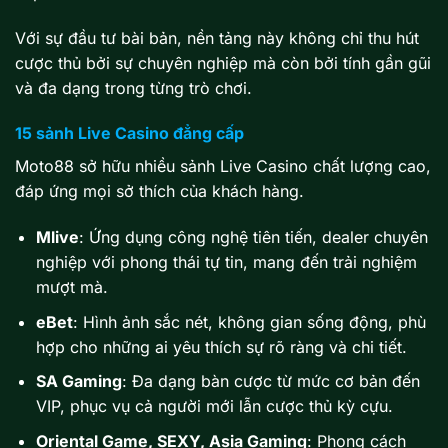
Với sự đầu tư bài bản, nền tảng này không chỉ thu hút
cược thủ bởi sự chuyên nghiệp mà còn bởi tính gần gũi
và đa dạng trong từng trò chơi.
15 sảnh Live Casino đẳng cấp
Moto88 sở hữu nhiều sảnh Live Casino chất lượng cao,
đáp ứng mọi sở thích của khách hàng.
Mlive
: Ứng dụng công nghệ tiên tiến, dealer chuyên
nghiệp với phong thái tự tin, mang đến trải nghiệm
mượt mà.
eBet
: Hình ảnh sắc nét, không gian sống động, phù
hợp cho những ai yêu thích sự rõ ràng và chi tiết.
SA Gaming
: Đa dạng bàn cược từ mức cơ bản đến
VIP, phục vụ cả người mới lẫn cược thủ kỳ cựu.
Oriental Game, SEXY, Asia Gaming
: Phong cách