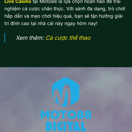
Live Casino
tại Moto88 là lựa chọn hoàn hảo để trải
nghiệm cá cược chân thực. Với sảnh đa dạng, trò chơi
hấp dẫn và mẹo chơi hiệu quả, bạn sẽ tận hưởng giải
trí đỉnh cao tại nhà cái này ngay hôm nay!
Xem thêm:
Cá cược thể thao