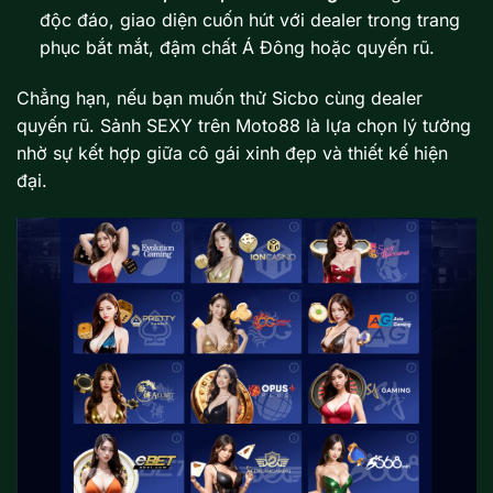
độc đáo, giao diện cuốn hút với dealer trong trang
phục bắt mắt, đậm chất Á Đông hoặc quyến rũ.
Chẳng hạn, nếu bạn muốn thử Sicbo cùng dealer
quyến rũ. Sảnh SEXY trên Moto88 là lựa chọn lý tưởng
nhờ sự kết hợp giữa cô gái xinh đẹp và thiết kế hiện
đại.