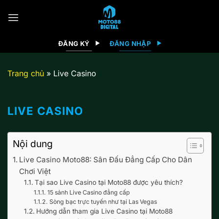
Bỏ
qua
nội
dung
ĐĂNG KÝ
ĐĂNG NHẬP
Trang chủ
»
Live Casino
LIVE CASINO
Nội dung
Live Casino Moto88: Sân Đấu Đẳng Cấp Cho Dân
Chơi Việt
Tại sao Live Casino tại Moto88 được yêu thích?
15 sảnh Live Casino đẳng cấp
Sòng bạc trực tuyến như tại Las Vegas
Hướng dẫn tham gia Live Casino tại Moto88