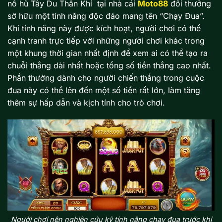
nổ hũ Tây Du Thần Khí tại nhà cái
Moto88
đổi thưởng
sở hữu một tính năng độc đáo mang tên “Chạy Đua”.
Khi tính năng này được kích hoạt, người chơi có thể
cạnh tranh trực tiếp với những người chơi khác trong
một khung thời gian nhất định để xem ai có thể tạo ra
chuỗi thắng dài nhất hoặc tổng số tiền thắng cao nhất.
Phần thưởng dành cho người chiến thắng trong cuộc
đua này có thể lên đến một số tiền rất lớn, làm tăng
thêm sự hấp dẫn và kịch tính cho trò chơi.
Người chơi nên nghiên cứu kỹ tính năng chạy đua trước khi