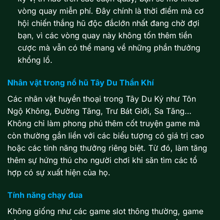
vòng quay miễn phí. Đây chính là thời điểm mà cơ
hội chiến thắng hũ độc đắclớn nhất đang chờ đợi
bạn, vì các vòng quay này không tốn thêm tiền
cược mà vẫn có thể mang về những phần thưởng
khổng lồ.
Nhân vật trong nổ hũ Tây Du Thần Khí
Các nhân vật huyền thoại trong Tây Du Ký như Tôn
Ngộ Không, Đường Tăng, Trư Bát Giới, Sa Tăng…
Không chỉ làm phong phú thêm cốt truyện game mà
còn thường gắn liền với các biểu tượng có giá trị cao
hoặc các tính năng thưởng riêng biệt. Từ đó, làm tăng
thêm sự hứng thú cho người chơi khi săn tìm các tổ
hợp có sự xuất hiện của họ.
Tính năng chạy đua
Không giống như các game slot thông thường, game