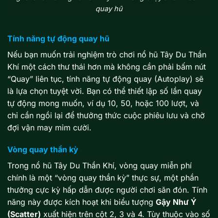
quay hũ
Tính năng tự động quay hũ
Nếu bạn muốn trải nghiệm trò chơi nổ hũ Tây Du Thần
Khí một cách thư thái hơn mà không cần phải bấm nút
“Quay” liên tục, tính năng tự động quay (Autoplay) sẽ
là lựa chọn tuyệt vời. Bạn có thể thiết lập số lần quay
tự động mong muốn, ví dụ 10, 50, hoặc 100 lượt, và
chỉ cần ngồi lại để thưởng thức cuộc phiêu lưu và chờ
đợi vận may mỉm cười.
Vòng quay thần kỳ
Trong nổ hũ Tây Du Thần Khí, vòng quay miễn phí
chính là một “vòng quay thần kỳ” thực sự, một phần
thưởng cực kỳ hấp dẫn được người chơi săn đón. Tính
năng này được kích hoạt khi biểu tượng
Gậy Như Ý
(Scatter)
xuất hiện trên cột 2, 3 và 4. Tùy thuộc vào số