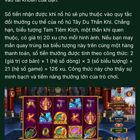
Số tiền nhận được khi nổ hũ sẽ phụ thuộc vào quy tắc
đổi thưởng cụ thể của nổ hũ Tây Du Thần Khí. Chẳng
hạn, biểu tượng Tam Tiêm Kích, một thần khí quen
thuộc, có giá trị 20 xu cho mỗi hình ảnh. Nếu bạn may
mắn quay trúng ba biểu tượng này trên cùng một hàng
thanh toán, số tiền thưởng được tính theo công thức: 2
(giá trị cơ bản) × 1 (hệ số dòng) × 3 (số biểu tượng) ×
21 (hệ số game) = 126 xu. Công thức này cho thấy sự
minh bạch và tiềm năng thưởng lớn của trò chơi.