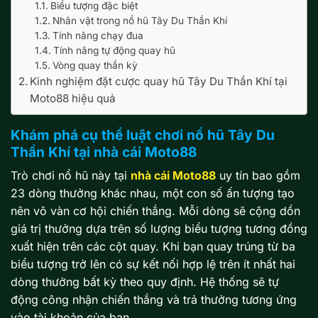
Biểu tượng đặc biệt
Nhân vật trong nổ hũ Tây Du Thần Khí
Tính năng chạy đua
Tính năng tự động quay hũ
Vòng quay thần kỳ
Kinh nghiệm đặt cược quay hũ Tây Du Thần Khí tại
Moto88 hiệu quả
Khám phá cụ thể luật chơi nổ hũ Tây Du
Thần Khí tại nhà cái Moto88
Trò chơi nổ hũ này tại
nhà cái Moto88
uy tín bao gồm
23 dòng thưởng khác nhau, một con số ấn tượng tạo
nên vô vàn cơ hội chiến thắng. Mỗi dòng sẽ cộng dồn
giá trị thưởng dựa trên số lượng biểu tượng tương đồng
xuất hiện trên các cột quay. Khi bạn quay trúng từ ba
biểu tượng trở lên có sự kết nối hợp lệ trên ít nhất hai
dòng thưởng bất kỳ theo quy định. Hệ thống sẽ tự
động công nhận chiến thắng và trả thưởng tương ứng
vào tài khoản của bạn.