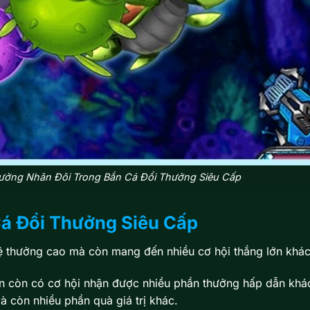
Thưởng Nhân Đôi Trong Bắn Cá Đổi Thưởng Siêu Cấp
Cá Đổi Thưởng Siêu Cấp
ệ thưởng cao mà còn mang đến nhiều cơ hội thắng lớn khác
ạn còn có cơ hội nhận được nhiều phần thưởng hấp dẫn khá
à còn nhiều phần quà giá trị khác.