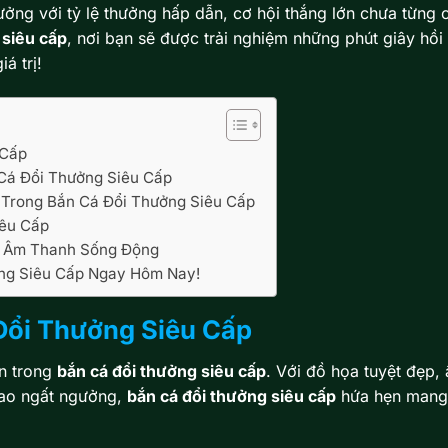
ưởng với tỷ lệ thưởng hấp dẫn, cơ hội thắng lớn chưa từng 
 siêu cấp
, nơi bạn sẽ được trải nghiệm những phút giây hồi
á trị!
 Cấp
Cá Đổi Thưởng Siêu Cấp
 Trong Bắn Cá Đổi Thưởng Siêu Cấp
iêu Cấp
, Âm Thanh Sống Động
ởng Siêu Cấp Ngay Hôm Nay!
Đổi Thưởng Siêu Cấp
ạn trong
bắn cá đổi thưởng siêu cấp
. Với đồ họa tuyệt đẹp,
 cao ngất ngưởng,
bắn cá đổi thưởng siêu cấp
hứa hẹn mang