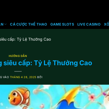
ẪN
CÁ CƯỢC THỂ THAO
GAME SLOTS
LIVE CASINO
XỔ
siêu cấp: Tỷ Lệ Thưởng Cao
HƯỚNG DẪN
g siêu cấp: Tỷ Lệ Thưởng Cao
G VÀO
THÁNG 4 28, 2025
BỞI