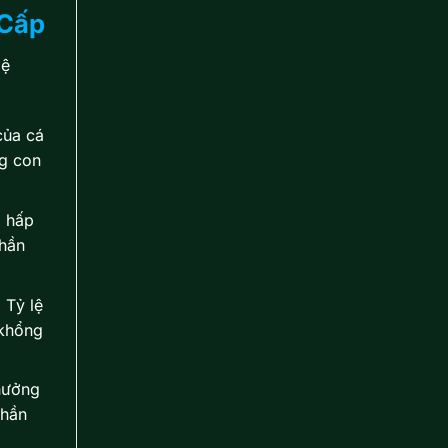
 Cấp
lệ
của cá
ng con
g hấp
phần
. Tỷ lệ
 khổng
thưởng
phần