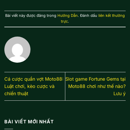
Bài viết này được đăng trong
Hướng Dẫn
. Đánh dấu
liên kết thường
trực
.
Cá cược quần vợt Moto88:
Slot game Fortune Gems tại
Luật chơi, kèo cược và
Moto88 chơi như thế nào?
chiến thuật
Lưu ý
BÀI VIẾT MỚI NHẤT