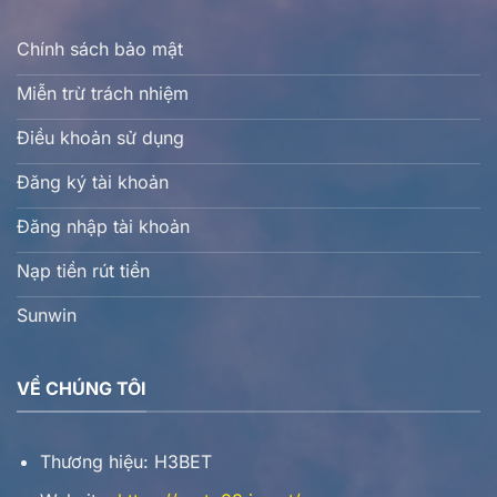
Chính sách bảo mật
Miễn trừ trách nhiệm
Điều khoản sử dụng
Đăng ký tài khoản
Đăng nhập tài khoản
Nạp tiền rút tiền
Sunwin
VỀ CHÚNG TÔI
Thương hiệu: H3BET