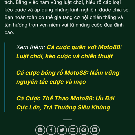
tích. Bằng việc nắm vững luật chơi, hiểu rõ các loại
kèo cược và áp dụng những kinh nghiệm được chia sẻ.
Bạn hoàn toàn có thể gia tăng cơ hội chiến thắng và
tận hưởng trọn vẹn niềm vui từ những cuộc đua đỉnh
cao.
Xem thêm:
Cá cược quần vợt Moto88:
Luật chơi, kèo cược và chiến thuật
Cá cược bóng rổ Moto88: Nắm vững
nguyên tắc cược và mẹo
Cá Cược Thể Thao Moto88: Ưu Đãi
Cực Lớn, Trả Thưởng Siêu Khủng