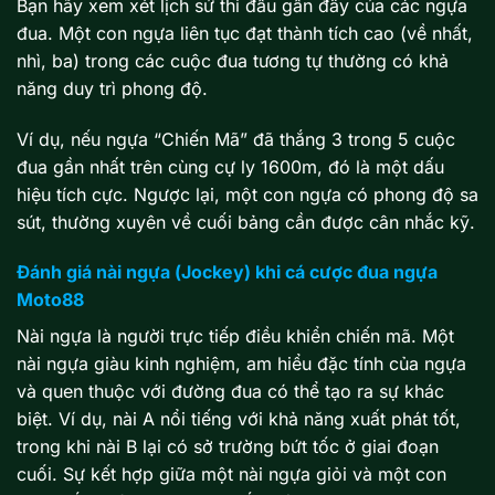
Bạn hãy xem xét lịch sử thi đấu gần đây của các ngựa
đua. Một con ngựa liên tục đạt thành tích cao (về nhất,
nhì, ba) trong các cuộc đua tương tự thường có khả
năng duy trì phong độ.
Ví dụ, nếu ngựa “Chiến Mã” đã thắng 3 trong 5 cuộc
đua gần nhất trên cùng cự ly 1600m, đó là một dấu
hiệu tích cực. Ngược lại, một con ngựa có phong độ sa
sút, thường xuyên về cuối bảng cần được cân nhắc kỹ.
Đánh giá nài ngựa (Jockey) khi cá cược đua ngựa
Moto88
Nài ngựa là người trực tiếp điều khiển chiến mã. Một
nài ngựa giàu kinh nghiệm, am hiểu đặc tính của ngựa
và quen thuộc với đường đua có thể tạo ra sự khác
biệt. Ví dụ, nài A nổi tiếng với khả năng xuất phát tốt,
trong khi nài B lại có sở trường bứt tốc ở giai đoạn
cuối. Sự kết hợp giữa một nài ngựa giỏi và một con