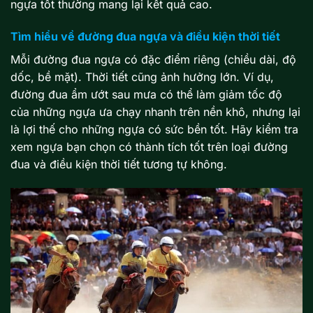
ngựa tốt thường mang lại kết quả cao.
Tìm hiểu về đường đua ngựa và điều kiện thời tiết
Mỗi đường đua ngựa có đặc điểm riêng (chiều dài, độ
dốc, bề mặt). Thời tiết cũng ảnh hưởng lớn. Ví dụ,
đường đua ẩm ướt sau mưa có thể làm giảm tốc độ
của những ngựa ưa chạy nhanh trên nền khô, nhưng lại
là lợi thế cho những ngựa có sức bền tốt. Hãy kiểm tra
xem ngựa bạn chọn có thành tích tốt trên loại đường
đua và điều kiện thời tiết tương tự không.